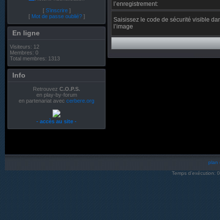
l’enregistrement:
[
S’inscrire
]
[
Mot de passe oublié?
]
Saisissez le code de sécurité visible da
l’image
En ligne
Visiteurs: 12
Membres: 0
Total membres: 1313
Info
Retrouvez
C.O.P.S.
en play-by-forum
en partenariat avec
cerbere.org
- accès au site -
plan 
Temps d’exécution: 0