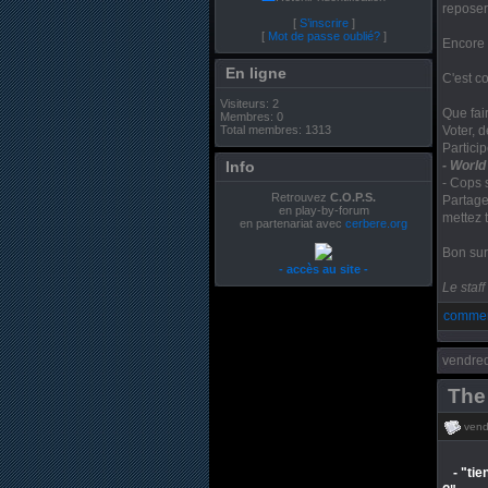
reposer
[
S’inscrire
]
[
Mot de passe oublié?
]
Encore 
En ligne
C'est c
Visiteurs: 2
Que fai
Membres: 0
Total membres: 1313
Voter, d
Particip
Info
- World 
- Cops 
Retrouvez
C.O.P.S.
Partager
en play-by-forum
mettez 
en partenariat avec
cerbere.org
Bon surf
- accès au site -
Le staf
commen
vendre
The 
vend
- "ti