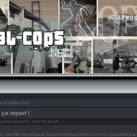
i 03 octobre 2007
et ça repart !
edi 03 octobre 2007 - 20:28:05 | BouCH
là, notre little one est passé, tout est rentré dans l'ordre et on n'en a pas profité pour