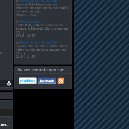
Posté par Lynn Gray-Rike
Épisode 312 - Meporgue: très
immersif:Plongeons dans une enquête
très med-fan av[...]
01 sept. : 00:22
Posté par Ludo
Tout est dit, je l'avais trouvé à une
époque, je l'ai perdu. Merci à ceux qui
on[...]
07 juil. : 19:55
Posté par Lynn Gray-Rike
Épisode 310 - La vita è bella:La mafia
italienne subit une large attaque, nos
si on
CO[...]
11 juin : 14:23
Suivez central-cops sur...
net...