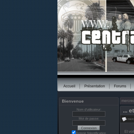
Accueil
Présentation
Forums
Bienvenue
mercred
... 
Nom d’utilisateur:
Mot de passe:
mercr
Et voi
Retenir l’identification