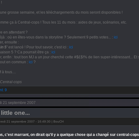
 !
une grosse semaine, et les téléchargements du mois seront disponibles !
omme ça à Central-cops ! Tous les 11 du mois : aides de jeux, scénarios, etc.
re en attendant ?
éjà : où en êtes-vous dans la storyline ? Seulement 9 petits votes... :
ici
er, ensuite :
in 5'
est lancé ! Pour tout savoir, c'est ici :
ici
saison 5 ? Ca pourrait être ça :
ici
, enfin : tout bon MJ a un jour cherché cette #$£$!% de lien super-intéressant... Et 
tout en commun :
ici
?
 à tous....
f Central-cops
t: 9
di 21 septembre 2007
little one...
redi 21 septembre 2007 - 16:49:30 | BouCH
ens, c'est marrant, on dirait qu'il y a quelque chose qui a changé sur central-cops.