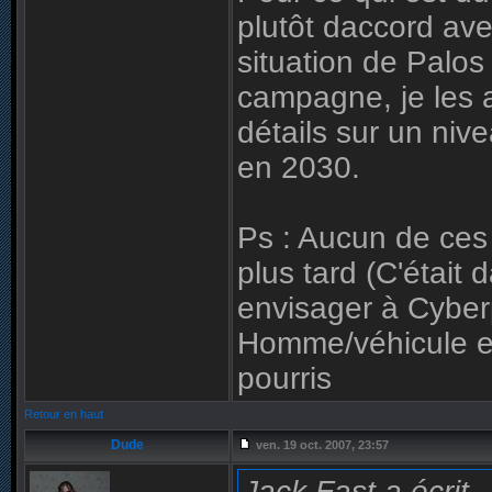
plutôt daccord ave
situation de Palo
campagne, je les ai
détails sur un ni
en 2030.
Ps : Aucun de ces 
plus tard (C'était
envisager à Cybe
Homme/véhicule en
pourris
Retour en haut
Dude
ven. 19 oct. 2007, 23:57
Jack Fast a écrit
.