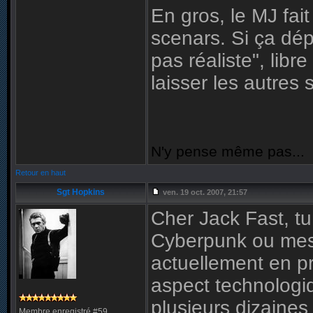
En gros, le MJ fait
scenars. Si ça dépl
pas réaliste", libr
laisser les autres 
N'y pense même pas...
Retour en haut
Sgt Hopkins
ven. 19 oct. 2007, 21:57
Cher Jack Fast, tu
Cyberpunk ou mes 
actuellement en pr
aspect technologiq
plusieurs dizaines
Membre enregistré #59