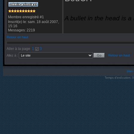
A bullet in the head is a
Membre enregistré #1
Inscrit(e) le: sam. 18 août 2007,
15:16
Messages: 2219
Retour en haut
Aller à la page
1
[
2
]
3
Allez à :
Retour en haut
plan 
Temps d’exécution: 0