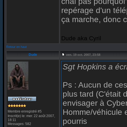
chai pas pourquoi"
repérage d'un tél
ça marche, donc c
Dude aka Cyril
Retour en haut
Dude
ven. 19 oct. 2007, 23:58
Sgt Hopkins a écri
Ps : Aucun de ces
plus tard (C'était
envisager à Cybe
Homme/véhicule en
Membre enregistré #5
Inscrit(e) le: mer. 22 août 2007,
pourris
18:11
Messages: 582