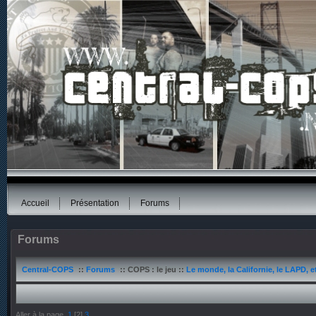
Accueil
Présentation
Forums
Forums
Central-COPS
::
Forums
:: COPS : le jeu ::
Le monde, la Californie, le LAPD, e
Aller à la page
1
[
2
]
3