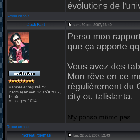
évolutions de l'un
Retour en haut
Jack Fast
sam. 20 oct. 2007, 16:40
Perso mon rapport 
que ça apporte qq
Vous avez des tab
Mon rêve en ce mo
régulièrement du 
Membre enregistré #7
Inscrit(e) le: ven. 24 août 2007,
city ou talislanta.
14:55
Messages: 1014
N'y pense même pas...
Retour en haut
moreau_thomas
lun. 22 oct. 2007, 12:03