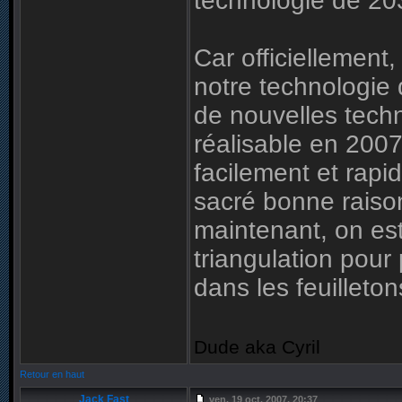
technologie de 203
Car officiellement,
notre technologie 
de nouvelles techn
réalisable en 2007
facilement et rapi
sacré bonne raison
maintenant, on est
triangulation pour
dans les feuilletons
Dude aka Cyril
Retour en haut
Jack Fast
ven. 19 oct. 2007, 20:37