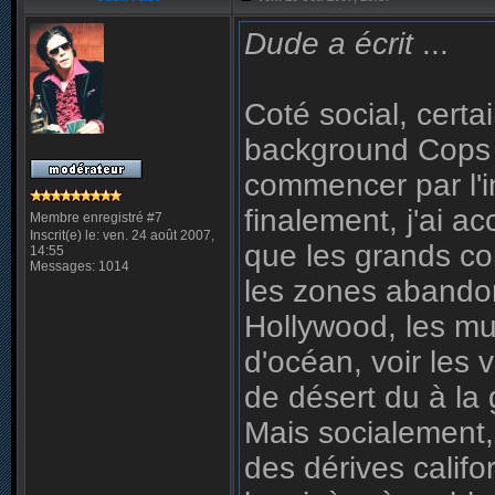
Dude a écrit
...
Coté social, cert
background Cops s
commencer par l'i
finalement, j'ai a
Membre enregistré #7
Inscrit(e) le: ven. 24 août 2007,
que les grands co
14:55
Messages: 1014
les zones abando
Hollywood, les mu
d'océan, voir les 
de désert du à la 
Mais socialement,
des dérives califo