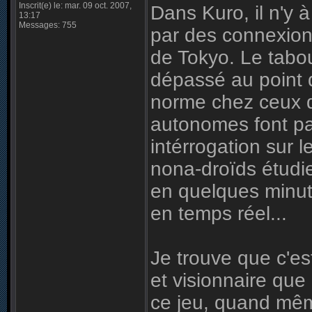
Inscrit(e) le: mar. 09 oct. 2007,
Dans Kuro, il n'y 
13:17
Messages: 755
par des connexions
de Tokyo. Le tabo
dépassé au point q
norme chez ceux q
autonomes font par
intérrogation sur 
nona-droïds étudie
en quelques minute
en temps réel...
Je trouve que c'es
et visionnaire qu
ce jeu, quand même