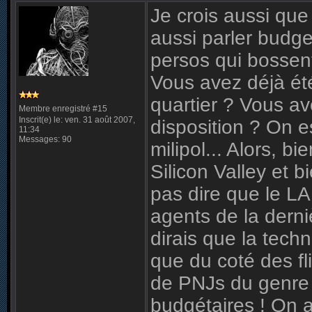
Je crois aussi que
aussi parler budge
persos qui bosse
Vous avez déjà ét
quartier ? Vous av
Membre enregistré #15
Inscrit(e) le: ven. 31 août 2007,
disposition ? On e
11:34
Messages: 90
milipol... Alors, bi
Silicon Valley et 
pas dire que le LA
agents de la derni
dirais que la tech
que du coté des fl
de PNJs du genre 
budgétaires ! On a 