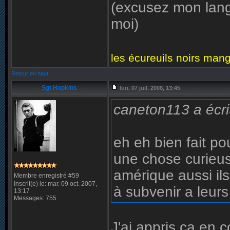
(excusez mon langu
moi)
les écureuils noirs mang
Retour en haut
Sgt Hopkins
lun. 07 juil. 2008, 13:45
caneton113 a écri
eh eh bien fait po
une chose curieus
amérique aussi ils
Membre enregistré #59
Inscrit(e) le: mar. 09 oct. 2007,
à subvenir a leurs
13:17
Messages: 755
J'ai appris ça en c