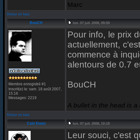
Marc
Retour en haut
BouCH
lun. 07 juil. 2008, 09:59
Pour info, le prix
actuellement, c'es
commence à inquié
alentours de 0.7 eur
BouCH
Membre enregistré #1
Inscrit(e) le: sam. 18 août 2007,
15:16
Messages: 2219
A bullet in the head is a
Retour en haut
Caïn Ewan
lun. 07 juil. 2008, 10:18
Leur souci, c'est q