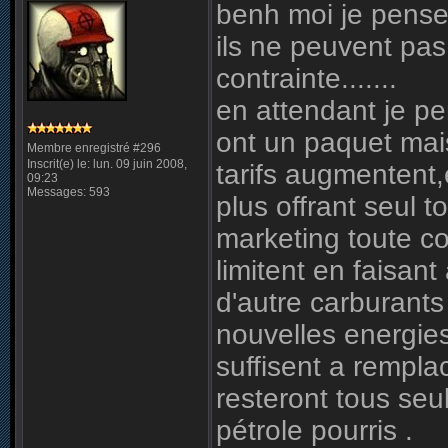
benh moi je pense 
ils ne peuvent pas
contrainte.......
en attendant je pe
ont un paquet mais
Membre enregistré #296
Inscrit(e) le: lun. 09 juin 2008,
tarifs augmentent
09:23
Messages: 593
plus offrant seul 
marketing toute c
limitent en faisan
d'autre carburant
nouvelles energies
suffisent a remplace
resteront tous se
pétrole pourris .