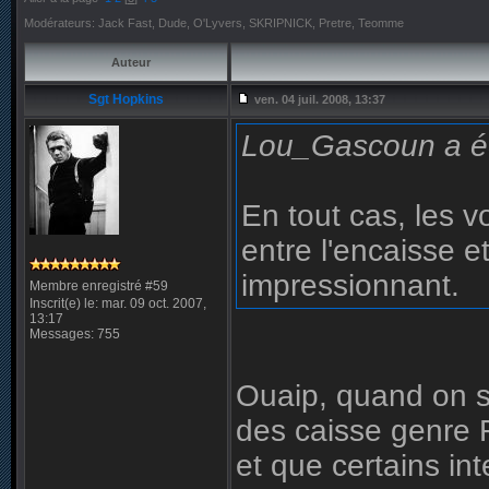
Modérateurs: Jack Fast, Dude, O'Lyvers, SKRIPNICK, Pretre, Teomme
Auteur
Sgt Hopkins
ven. 04 juil. 2008, 13:37
Lou_Gascoun a éc
En tout cas, les v
entre l'encaisse e
impressionnant.
Membre enregistré #59
Inscrit(e) le: mar. 09 oct. 2007,
13:17
Messages: 755
Ouaip, quand on s
des caisse genre F
et que certains in