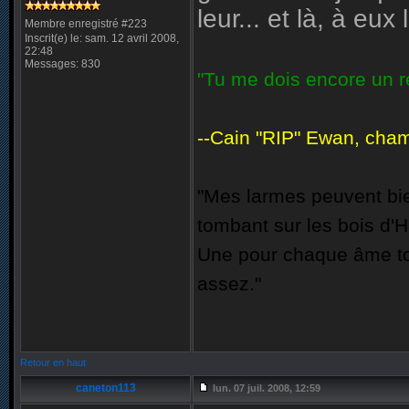
leur... et là, à eux
Membre enregistré #223
Inscrit(e) le: sam. 12 avril 2008,
22:48
Messages: 830
"Tu me dois encore un re
--Cain "RIP" Ewan, champ
"Mes larmes peuvent bie
tombant sur les bois d'H
Une pour chaque âme to
assez."
Retour en haut
caneton113
lun. 07 juil. 2008, 12:59