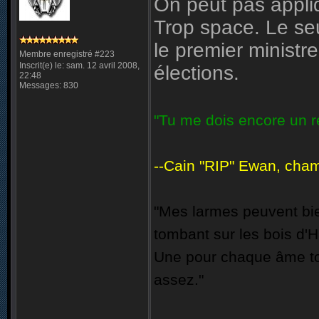
On peut pas appliq
Trop space. Le se
le premier ministr
Membre enregistré #223
Inscrit(e) le: sam. 12 avril 2008,
élections.
22:48
Messages: 830
"Tu me dois encore un re
--Cain "RIP" Ewan, champ
"Mes larmes peuvent bie
tombant sur les bois d'H
Une pour chaque âme to
assez."