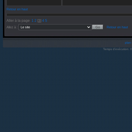
Retour en haut
Aller à la page
1
2
[
3
]
4
5
Allez à :
Retour en haut
plan 
Temps d’exécution: 0