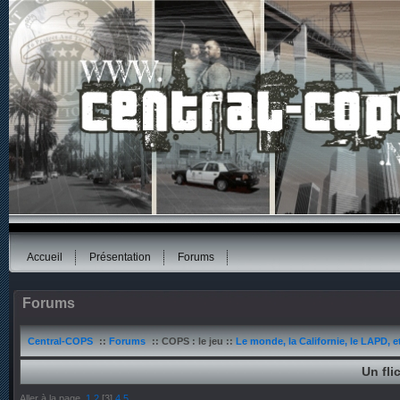
Accueil
Présentation
Forums
Forums
Central-COPS
::
Forums
:: COPS : le jeu ::
Le monde, la Californie, le LAPD, e
Un fli
Aller à la page
1
2
[
3
]
4
5