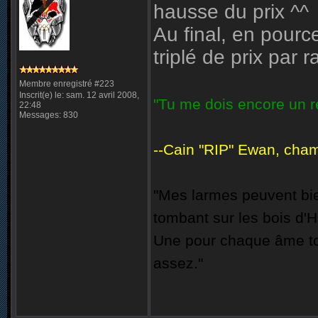
hausse du prix ^^
Au final, en pourc
triplé de prix par r
Membre enregistré #223
Inscrit(e) le: sam. 12 avril 2008,
"Tu me dois encore un re
22:48
Messages: 830
--Cain "RIP" Ewan, champ
"Mes larmes peuvent bie
tombant sur les bois d'H
Une pour chaque âme to
assez."