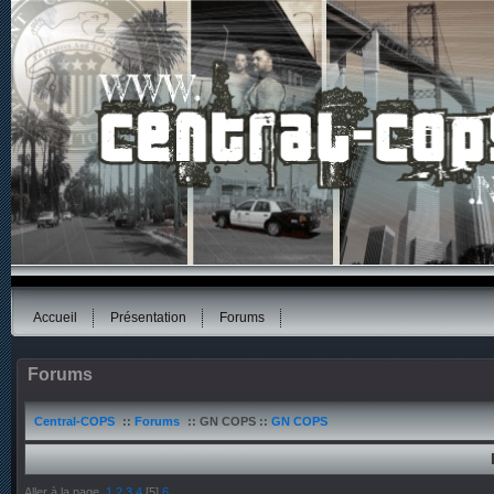
Accueil
Présentation
Forums
Forums
Central-COPS
::
Forums
:: GN COPS ::
GN COPS
Aller à la page
1
2
3
4
[
5
]
6