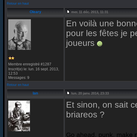
Retour en haut
Oleary
mer. 11 déc. 2013, 11:31
En voilà une bonne
pour les fêtes je 
joueurs
Membre enregistré #1287
Inscrit(e) le: lun. 16 sept. 2013,
12:53
Messages: 9
Retour en haut
Ian
lun. 20 janv. 2014, 23:33
Et sinon, on sait
briareos ?
Go ahead, punk, make 