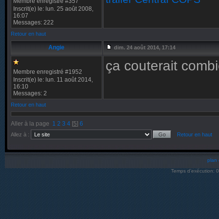
Membre enregistré #357
Inscrit(e) le: lun. 25 août 2008,
16:07
Messages: 222
Retour en haut
Angie
dim. 24 août 2014, 17:14
ça couterait comb
Membre enregistré #1952
Inscrit(e) le: lun. 11 août 2014,
16:10
Messages: 2
Retour en haut
Aller à la page
1
2
3
4
[
5
]
6
Allez à :
Retour en haut
plan 
Temps d’exécution: 0