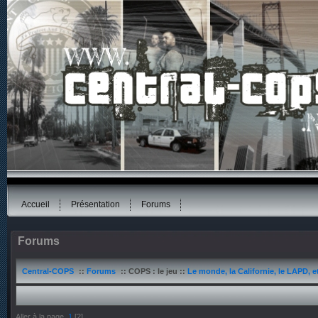
Accueil
Présentation
Forums
Forums
Central-COPS
::
Forums
:: COPS : le jeu ::
Le monde, la Californie, le LAPD, e
Aller à la page
1
[
2
]