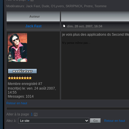
Modérateurs: Jack Fast, Dude, O'Lyvers, SKRIPNICK, Pretre, Teomme
Auteur
Jack Fast
dim. 28 oct. 2007, 16:34
je vois plus des applications ds Second li
N'y pense même pas...
Membre enregistré #7
Inscrit(e) le: ven. 24 août 2007,
14:55
Messages: 1014
Retour en haut
Aller à la page
1
[
2
]
Allez à :
Retour en haut